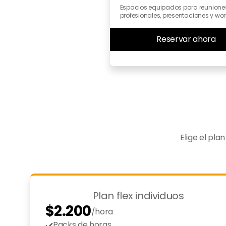
Espacios equipados para reuniones
profesionales, presentaciones y wo
Reservar ahora
Elige el pl
Plan flex individuos
$2.200
/hora
*mínimo 10
Packs de horas