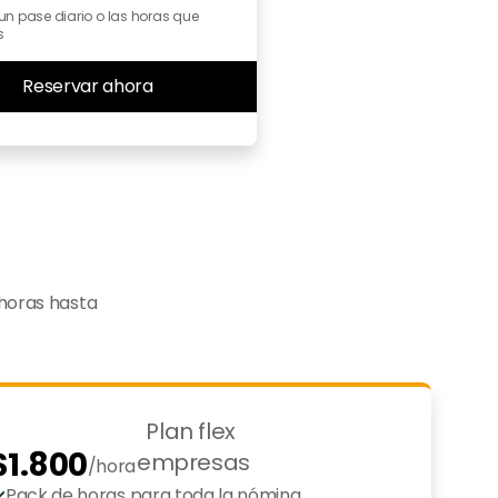
un pase diario o las horas que 
s
Reservar ahora
horas hasta 
Plan flex 
$1.800
empresas
/hora
Pack de horas para toda la nómina